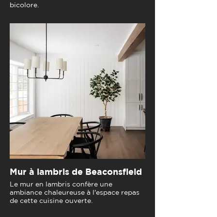
bicolore.
Mur à lambris de Beaconsfield
Le mur en lambris confère une
ambiance chaleureuse à l'espace repas
de cette cuisine ouverte.