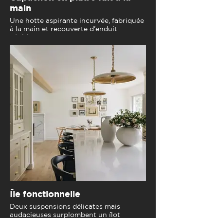
main
Une hotte aspirante incurvée, fabriquée
à la main et recouverte d'enduit
vénitien.
Île fonctionnelle
Deux suspensions délicates mais
audacieuses surplombent un îlot