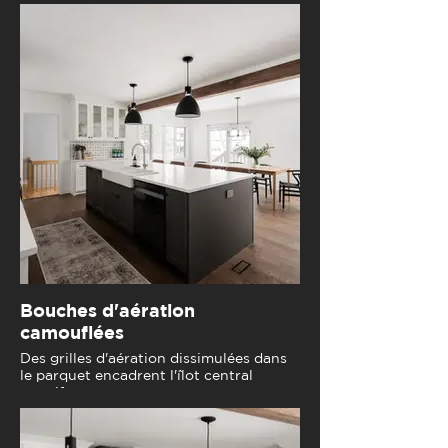
Bouches d'aération
camouflées
Des grilles d'aération dissimulées dans
le parquet encadrent l'îlot central
massif.