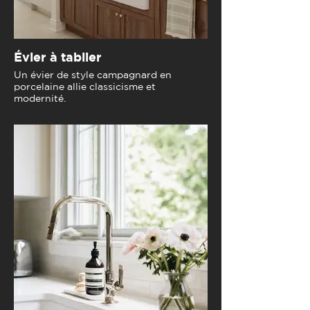
Évier à tablier
Un évier de style campagnard en
porcelaine allie classicisme et
modernité.