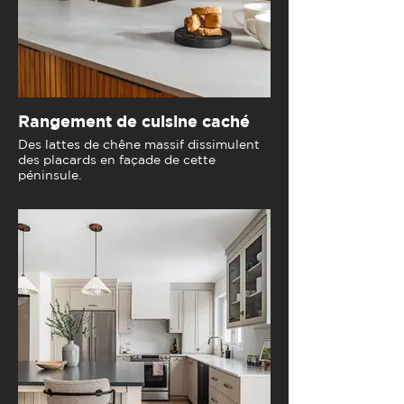
Rangement de cuisine caché
Des lattes de chêne massif dissimulent
des placards en façade de cette
péninsule.