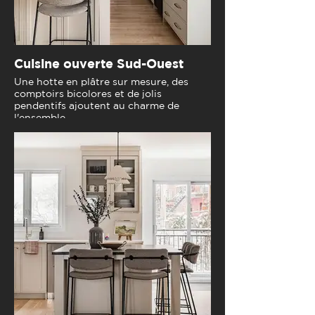
Cuisine ouverte Sud-Ouest
Une hotte en plâtre sur mesure, des
comptoirs bicolores et de jolis
pendentifs ajoutent au charme de
l'ensemble.