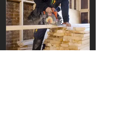
Extensions et agrandissements
de maisons
Nous concevons et réalisons des
extensions et des agrandissements de
maison pour agrandir votre espace.
Nous prenons en charge les permis,
l'architecture et la conception avec
expertise.